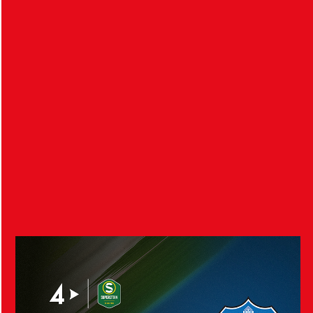
HIF besegrade Malmö FF med 4-1 i Ligacupen Elit.
Nedan finns mer information om matchen…
HIF säljer Alvin Nordin
4 augusti 2026
Helsingborgs IF och nederländska FC Groningen är
överens om en transfer för 18-årige Alvin Nordin…
Visa fler nyheter