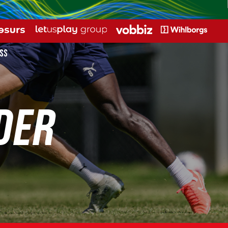
SS
DER