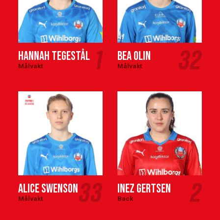
1
32
Hannah Tegestål
Bea Olin
Målvakt
Målvakt
33
2
Alice Swenson
Inez Gertsen
Målvakt
Back