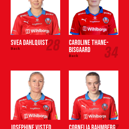
28
Svea Dahlquist
Caroline Thane-
34
Bisgaard
Back
Back
Josephine Visted
Cornelia Rahmberg