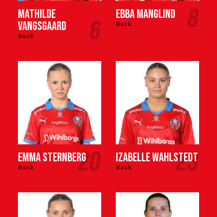
8
Mathilde
Ebba Manglind
6
Vangsgaard
Back
Back
20
23
Emma Sternberg
Izabelle Wahlstedt
Back
Back