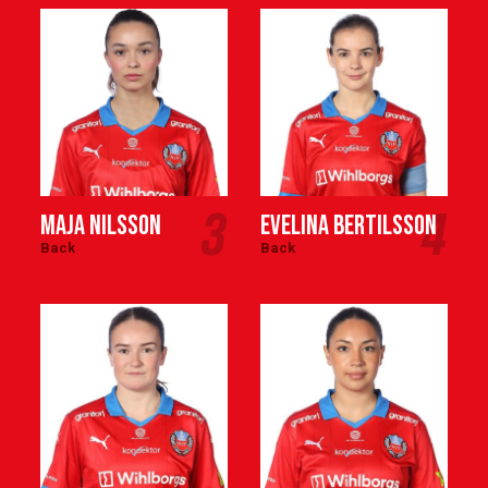
3
4
Maja Nilsson
Evelina Bertilsson
Back
Back