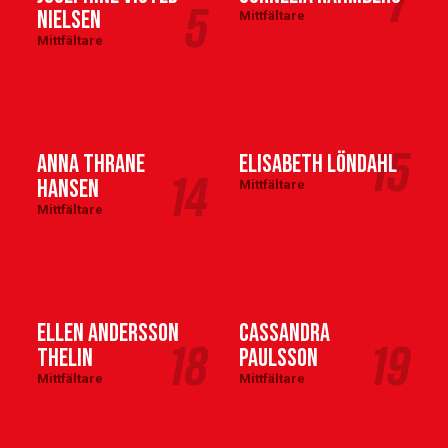
7
5
Nielsen
Mittfältare
Mittfältare
15
Anna Thrane
Elisabeth Löndahl
14
Hansen
Mittfältare
Mittfältare
Ellen Andersson
Cassandra
18
19
Thelin
Paulsson
Mittfältare
Mittfältare