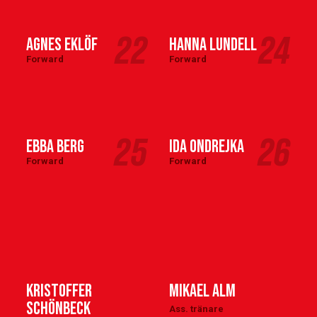
22
24
Agnes Eklöf
Hanna Lundell
Forward
Forward
25
26
Ebba Berg
Ida Ondrejka
Forward
Forward
Kristoffer
Mikael Alm
Schönbeck
Ass. tränare