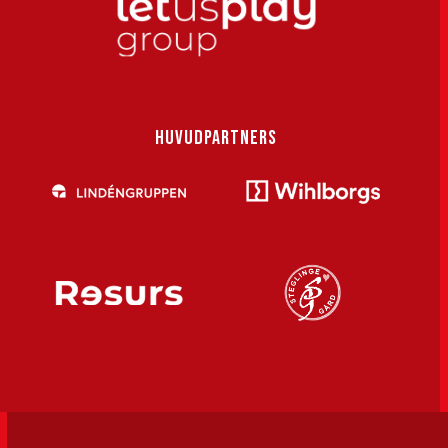
HUVUDPARTNERS