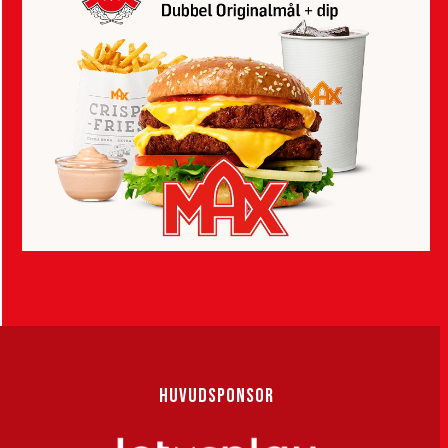
HUVUDSPONSOR