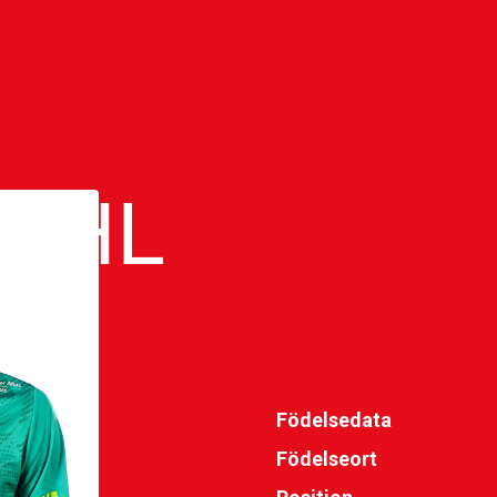
DAHL
Födelsedata
Födelseort