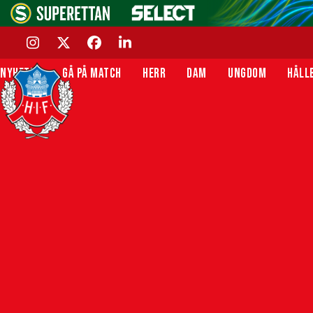
Skip
to
content
INSTAGRAM
TWITTER
FACEBOOK
LINKEDIN
NYHETER
GÅ PÅ MATCH
HERR
DAM
UNGDOM
HÅLL