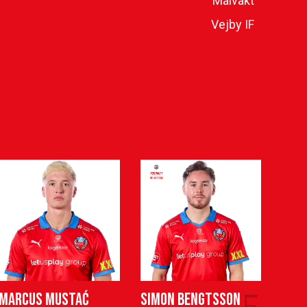
Målvakt
Vejby IF
5
Marcus Mustać
Simon Bengtsson
Tur