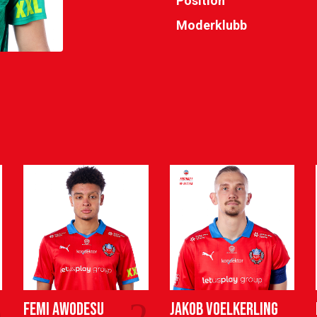
Position
Moderklubb
0
2
Femi Awodesu
Jakob Voelkerling