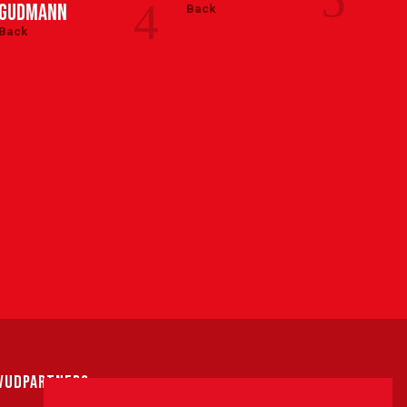
4
Gudmann
Back
Back
Back
VUDPARTNERS