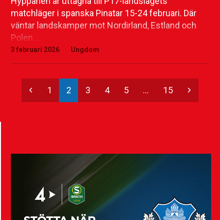
Hyppänen är uttagna till P17-landslagets
matchläger i spanska Pinatar 15-24 februari. Där
väntar landskamper mot Nordirland, Estland och
Polen…
3 februari 2026
Ungdom
Previous
Page
Page
Page
Page
Page
Page
Next
1
2
3
4
5
…
15