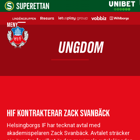
Skip
to
content
Meny
Open
Close
mobile
mobile
UNGDOM
menu
menu
HIF kontrakterar Zack Svanbäck
Helsingborgs IF har tecknat avtal med
akademispelaren Zack Svanbäck. Avtalet sträcker