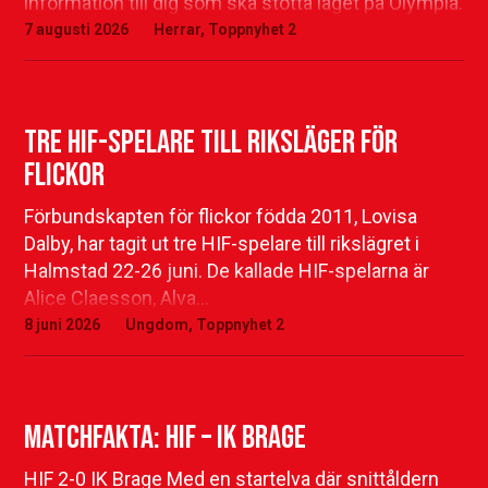
information till dig som ska stötta laget på Olympia.
7 augusti 2026
Herrar
,
Toppnyhet 2
Tre HIF-spelare till riksläger för
flickor
Förbundskapten för flickor födda 2011, Lovisa
Dalby, har tagit ut tre HIF-spelare till rikslägret i
Halmstad 22-26 juni. De kallade HIF-spelarna är
Alice Claesson, Alva…
8 juni 2026
Ungdom
,
Toppnyhet 2
Matchfakta: HIF – IK Brage
HIF 2-0 IK Brage Med en startelva där snittåldern