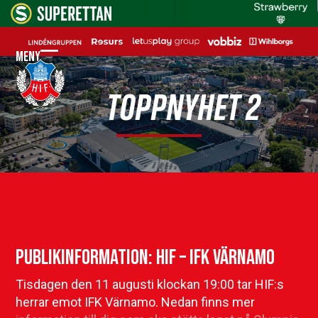
Skip
to
content
Meny
Open
Close
mobile
mobile
TOPPNYHET 2
menu
menu
Publikinformation: HIF – IFK Värnamo
Tisdagen den 11 augusti klockan 19:00 tar HIF:s
herrar emot IFK Värnamo. Nedan finns mer