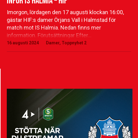
Inför IS Halmia – HIF
Imorgon, lördagen den 17 augusti klockan 16:00,
gästar HIF:s damer Örjans Vall i Halmstad för
match mot IS Halmia. Nedan finns mer
information. Förutsättningar Efter…
16 augusti 2024
Damer
,
Toppnyhet 2