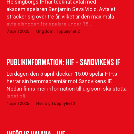
Helsingborgs IF har tecknat avtal med
akademispelaren Benjamin Sevä Vicic. Avtalet
sträcker sig över tre år, vilket är den maximala
avtalslängden för spelare under 18…
7 april 2026
Ungdom
,
Toppnyhet 2
Publikinformation: HIF – Sandvikens IF
Lördagen den 5 april klockan 15:00 spelar HIF:s
herrar sin hemmapremiär mot Sandvikens IF.
Nedan finns mer information till dig som ska stötta
laget på…
1 april 2025
Herrar
,
Toppnyhet 2