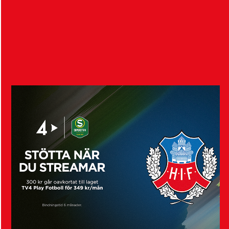
akademispelaren Anton Vikander. Avtalet sträcker
sig över tre år,…
Visa fler nyheter