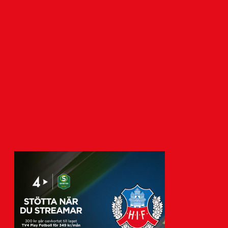
Biljettinformation:
Bortaderby mot Landskrona
BoIS
6 augusti 2026
Onsdagen den 9 september gästar HIF:s
herrar Landskrona IP för derby mot
BoIS. Nedan finns…
Visa fler nyheter