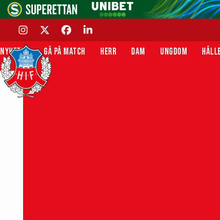
Skip
to
content
INSTAGRAM
TWITTER
FACEBOOK
LINKEDIN
NYHETER
GÅ PÅ MATCH
HERR
DAM
UNGDOM
HÅLL