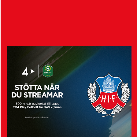
HIF:s damer emot Örgryte IS i division…
Visa fler nyheter