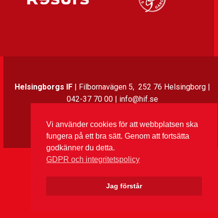
Helsingborgs IF
| Filbornavägen 5, 252 76 Helsingborg |
042-37 70 00 | info@hif.se
Vi använder cookies för att webbplatsen ska
Instagram
Twitter
Facebook
LinkedIn
fungera på ett bra sätt. Genom att fortsätta
godkänner du detta.
GDPR och integritetspolicy
Jag förstår