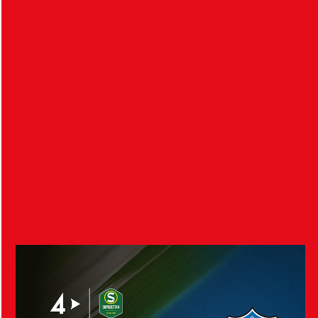
HIF 0-1 örgryte is Efter en jämn första halvlek utan
vassa målchanser för något av…
Inför HIF – Örgryte IS
7 augusti 2026
Imorgon, lördagen den 8 augusti klockan 13:00, tar
HIF:s damer emot Örgryte IS i division…
Visa fler nyheter