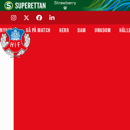
Skip
to
content
INSTAGRAM
TWITTER
FACEBOOK
LINKEDIN
NYHETER
GÅ PÅ MATCH
HERR
DAM
UNGDOM
HÅLL