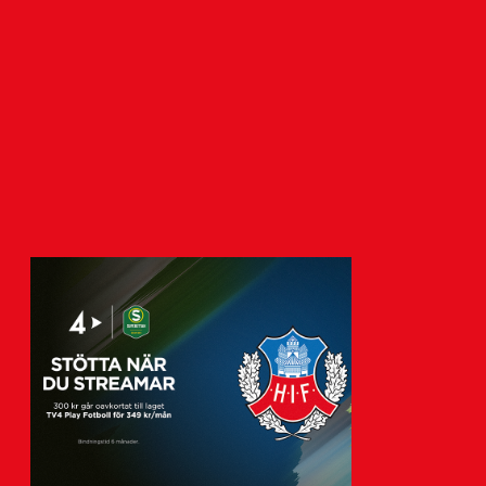
Vikander
7 augusti 2026
Helsingborgs IF har tecknat avtal med
akademispelaren Anton Vikander.
Avtalet sträcker sig över tre år,…
Visa fler nyheter