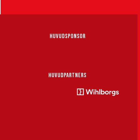
HUVUDSPONSOR
HUVUDPARTNERS