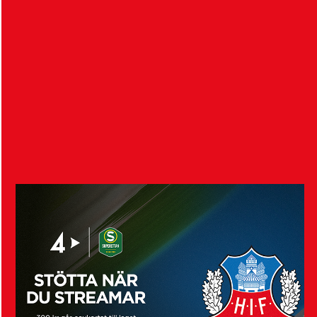
HIF säljer Alvin Nordin
4 augusti 2026
Helsingborgs IF och nederländska FC Groningen är
överens om en transfer för 18-årige Alvin Nordin…
Visa fler nyheter