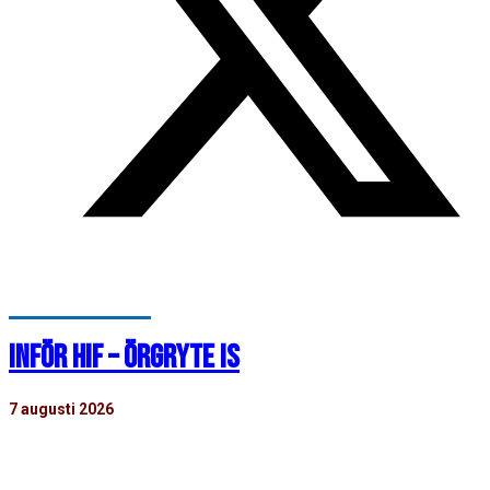
INFÖR HIF – ÖRGRYTE IS
7 augusti 2026
Imorgon, lördagen den 8 augusti klockan 13:00, tar HIF:s
damer emot Örgryte IS i division…