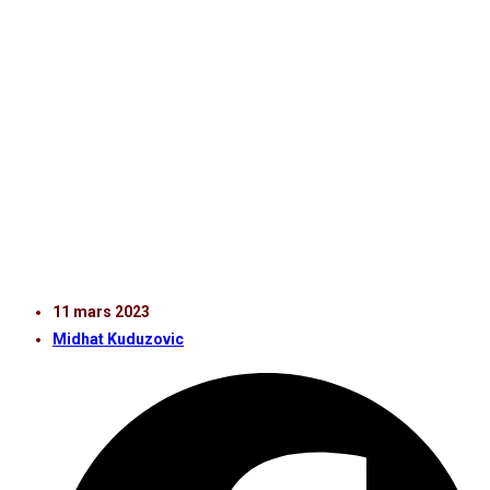
Avbytare:
6. Andreas Landgren
10. Rasmus Jönsson
13. Wilhelm Loeper
14. Oliver Stojanović Fredin
18. Anton Nilsson
24. Emil Hellman
28. Victor Blixt
30. Nils Arvidsson (mv)
33. Amar Muhsin
11 mars 2023
Midhat Kuduzovic