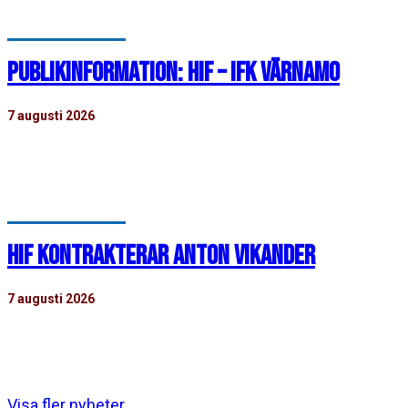
PUBLIKINFORMATION: HIF – IFK VÄRNAMO
7 augusti 2026
Tisdagen den 11 augusti klockan 19:00 tar HIF:s herrar
emot IFK Värnamo. Nedan finns mer…
HIF KONTRAKTERAR ANTON VIKANDER
7 augusti 2026
Helsingborgs IF har tecknat avtal med akademispelaren
Anton Vikander. Avtalet sträcker sig över tre år,…
Visa fler nyheter