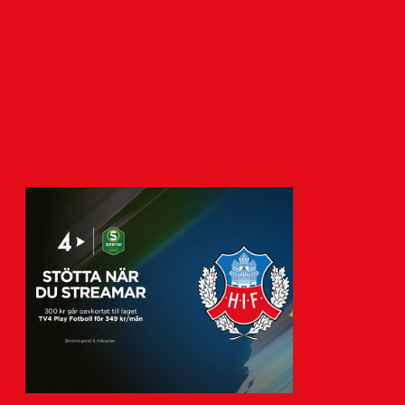
4 augusti 2026
När F15-landslaget, det vill säga flickor
födda 2011, har sin första samling på
Bosön 17-19…
Visa fler nyheter