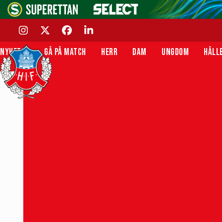
Skip
to
content
INSTAGRAM
TWITTER
FACEBOOK
LINKEDIN
NYHETER
GÅ PÅ MATCH
HERR
DAM
UNGDOM
HÅLL