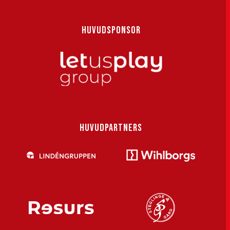
HUVUDSPONSOR
HUVUDPARTNERS