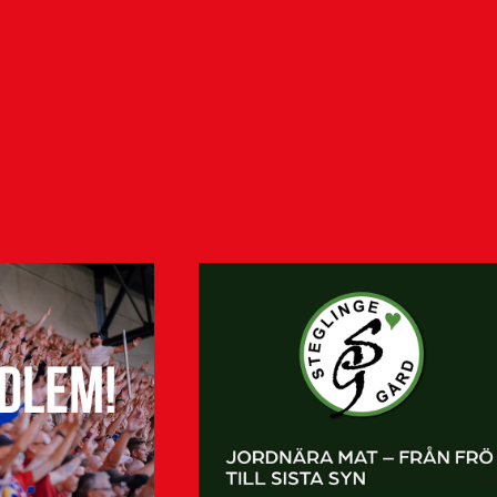
Vikander
7 augusti 2026
Helsingborgs IF har tecknat avtal med
akademispelaren Anton Vikander.
Avtalet sträcker sig över tre år,…
Visa fler nyheter