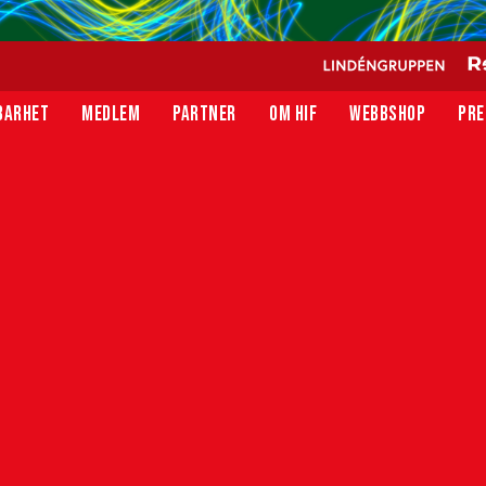
BARHET
MEDLEM
PARTNER
OM HIF
WEBBSHOP
PRE
rta mot IK Brage
IK Brage. Såhär ställer vi upp på bortaplan:
Ersättare
10. Max Svensson
15. Ture Görefält
18. Casper Ljung