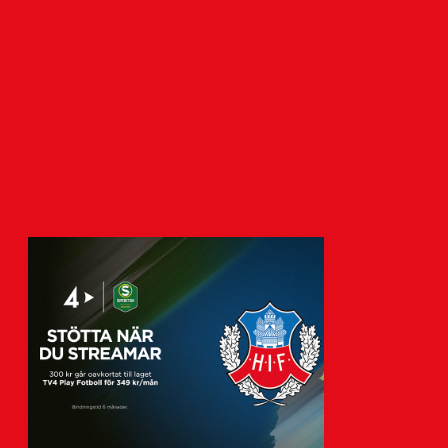
Vikander
7 augusti 2026
Helsingborgs IF har tecknat avtal med
akademispelaren Anton Vikander.
k
Avtalet sträcker sig över tre år,…
Visa fler nyheter
m
n
n