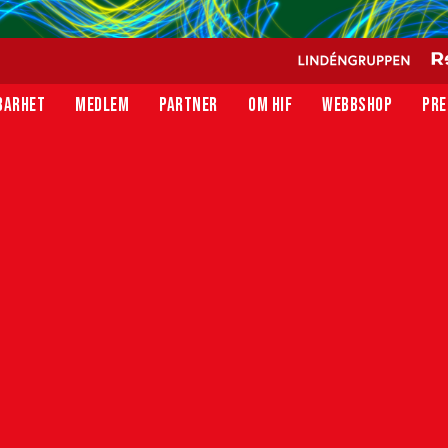
BARHET
MEDLEM
PARTNER
OM HIF
WEBBSHOP
PRE
rström och Julia Welin gjorde varsitt mål i 4-3-
g)