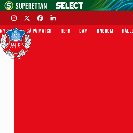
Skip
to
content
INSTAGRAM
TWITTER
FACEBOOK
LINKEDIN
NYHETER
GÅ PÅ MATCH
HERR
DAM
UNGDOM
HÅLL