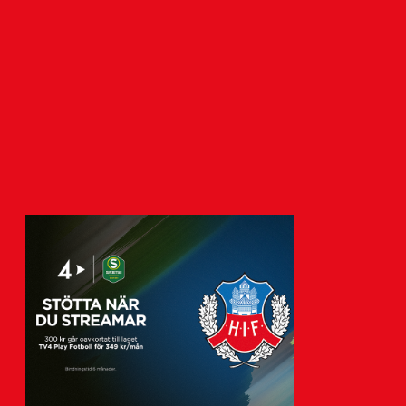
Vikander
7 augusti 2026
Helsingborgs IF har tecknat avtal med
akademispelaren Anton Vikander.
Avtalet sträcker sig över tre år,…
Visa fler nyheter
k