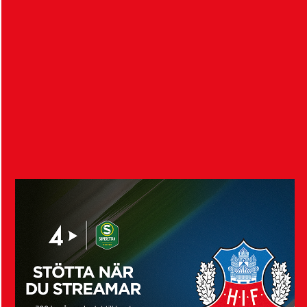
Inför HIF – Örgryte IS
7 augusti 2026
Imorgon, lördagen den 8 augusti klockan 13:00, tar
HIF:s damer emot Örgryte IS i division…
Visa fler nyheter