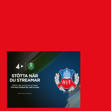
7 augusti 2026
Imorgon, lördagen den 8 augusti
g
klockan 13:00, tar HIF:s damer emot
Örgryte IS i division…
Visa fler nyheter