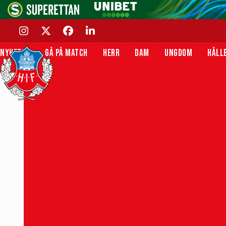
Skip
to
content
INSTAGRAM
TWITTER
FACEBOOK
LINKEDIN
NYHETER
GÅ PÅ MATCH
HERR
DAM
UNGDOM
HÅLL