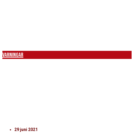
78′
UT: Max Svensson
IN: Alhaji Gero
Varningar
17′ Albert Ejupi
45+1′ Andreas Landgren
49′ Benjamin Acquah
71′ Noel Mbo
29 juni 2021