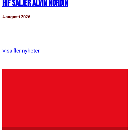
HIF SÄLJER ALVIN NORDIN
4 augusti 2026
Helsingborgs IF och nederländska FC Groningen är
överens om en transfer för 18-årige Alvin Nordin…
Visa fler nyheter