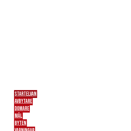
den andra halvleken blev något lägre. Varberg fick en
hörna efter ett halvfarligt skott från Albin Winbo tio
minuter in i den andra halvan och var i den 68:e
minuten nära ett kvitteringsmål men bollen gick i
Anders Lindegaards högra stolpe.
I den sista ordinarie spelminuten var Robin Simovic
nära att kopiera Max Svenssons frisparksmål men
Lindegaard stod i vägen. Två minuter senare testade
Andreas Landgren August Strömberg med ett tungt
skott från distans men målvakten klarade att ta
skottet. Det var också det sista som hände i matchen.
Startelvan
Avbytare
Domare
Mål
Byten
Varningar