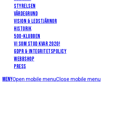
STYRELSEN
VÄRDEGRUND
VISION & LEDSTJÄRNOR
HISTORIK
500-KLUBBEN
VI SOM STOD KVAR 2020!
GDPR & INTEGRITETSPOLICY
WEBBSHOP
PRESS
Meny
Open mobile menu
Close mobile menu
Övertygande seger mot
allsvenska Varberg