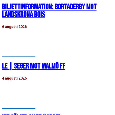
BILJETTINFORMATION: BORTADERBY MOT
LANDSKRONA BOIS
6 augusti 2026
Onsdagen den 9 september gästar HIF:s herrar
Landskrona IP för derby mot BoIS. Nedan finns…
LE | SEGER MOT MALMÖ FF
4 augusti 2026
HIF besegrade Malmö FF med 4-1 i Ligacupen Elit. Nedan
finns mer information om matchen…