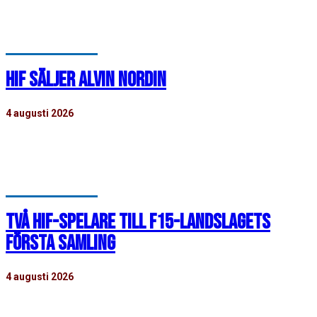
finns mer information om matchen…
HIF SÄLJER ALVIN NORDIN
4 augusti 2026
Helsingborgs IF och nederländska FC Groningen är
överens om en transfer för 18-årige Alvin Nordin…
TVÅ HIF-SPELARE TILL F15-LANDSLAGETS
FÖRSTA SAMLING
4 augusti 2026
När F15-landslaget, det vill säga flickor födda 2011, har