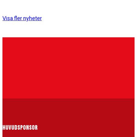
sin första samling på Bosön 17-19…
Visa fler nyheter
HUVUDSPONSOR