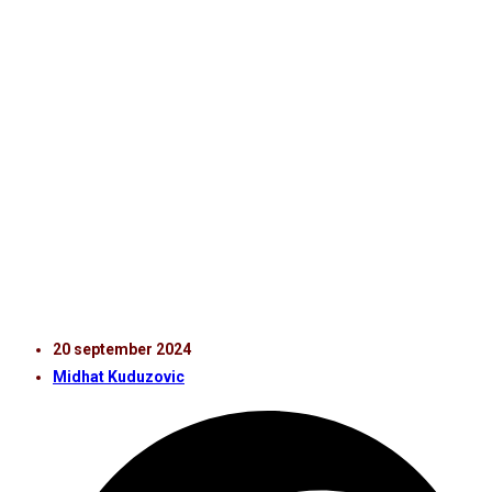
Milan Silva Rasmussen
avstängd efter utvisning
Det var i U21-träningsmatchen mot Ängelholms FF den
4 september som Milan Silva Rasmussen i den 80:e
minuten fick en utvisning efter en tackling.
Disciplinnämnden har nu sammanträtt och beslutat att
stänga av spelaren mellan den 20 september och 3
oktober. Det innebär att han är avstängd i Superettan-
matcherna mot Landskrona BoIS och Gefle IF samt
matchen mot Trelleborgs FF i Ligacupen Elit.
20 september 2024
Midhat Kuduzovic