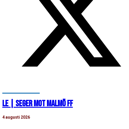
LE | SEGER MOT MALMÖ FF
4 augusti 2026
HIF besegrade Malmö FF med 4-1 i Ligacupen Elit. Nedan