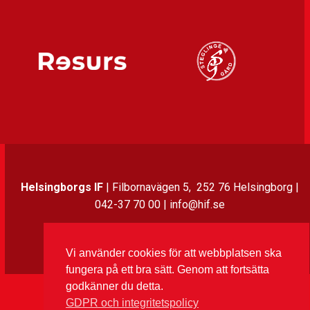
Helsingborgs IF
| Filbornavägen 5, 252 76 Helsingborg |
042-37 70 00 | info@hif.se
Instagram
Twitter
Facebook
LinkedIn
Vi använder cookies för att webbplatsen ska
fungera på ett bra sätt. Genom att fortsätta
godkänner du detta.
GDPR och integritetspolicy