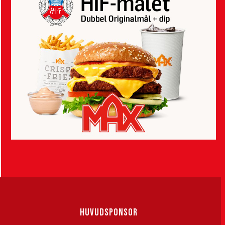
HUVUDSPONSOR