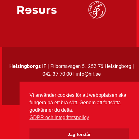
Helsingborgs IF
| Filbornavägen 5, 252 76 Helsingborg |
042-37 70 00 | info@hif.se
Instagram
Twitter
Facebook
LinkedIn
Vi använder cookies för att webbplatsen ska
fungera på ett bra sätt. Genom att fortsätta
godkänner du detta.
GDPR och integritetspolicy
Jag förstår