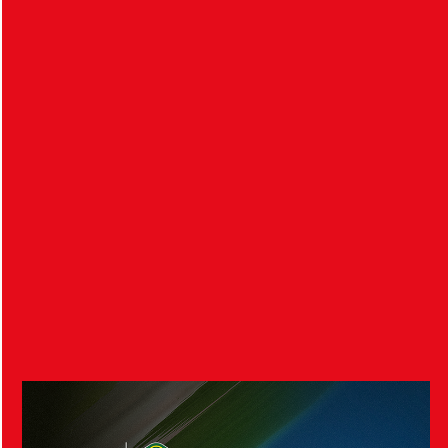
Helsingborgs IF har tecknat avtal med
akademispelaren Anton Vikander. Avtalet sträcker
sig över tre år,…
Biljettinformation: Bortaderby mot
Landskrona BoIS
6 augusti 2026
Onsdagen den 9 september gästar HIF:s herrar
Landskrona IP för derby mot BoIS. Nedan finns…
Visa fler nyheter