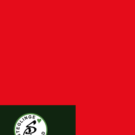
släningen), Karl Andersson (Hallands Nyheter), Fredrik
(Unibet), Thomas Hasselgren (SEF)