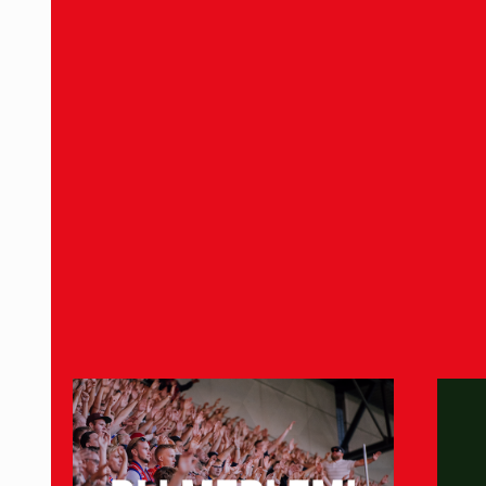
(Skaraborgs Allehanda), Erik Weiefors (Bohu
Narvelid (Karlskoga Tidning), David Tezera 
12 september 2024
Midhat Kuduzovic