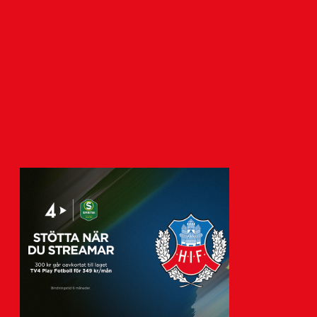
Vikander
7 augusti 2026
n
Helsingborgs IF har tecknat avtal med
akademispelaren Anton Vikander.
Avtalet sträcker sig över tre år,…
Visa fler nyheter