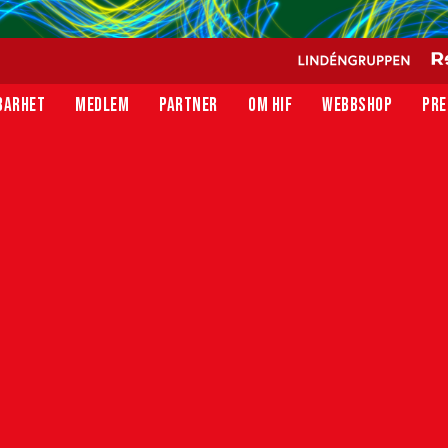
BARHET
MEDLEM
PARTNER
OM HIF
WEBBSHOP
PRE
pää prisad som
nare
sas som Månadens Tränare i Superettan efter bland
r allt spelarna, säger Saarenpää om utmärkelsen.