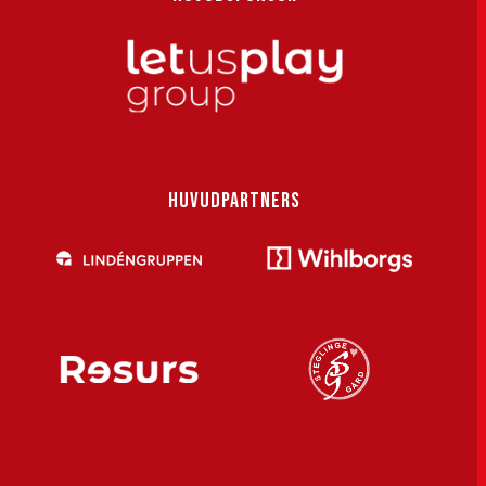
HUVUDPARTNERS