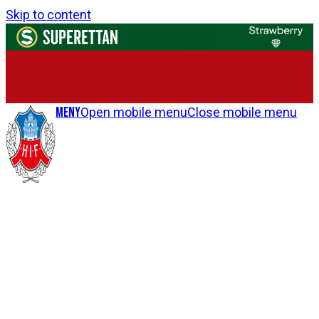
Skip to content
Meny
Open mobile menu
Close mobile menu
Foto: Bildbyrån
Josefine Wiksell målskytt i
comebacken
Tilda Jonhag och Josefine Wiksell gjorde varsitt