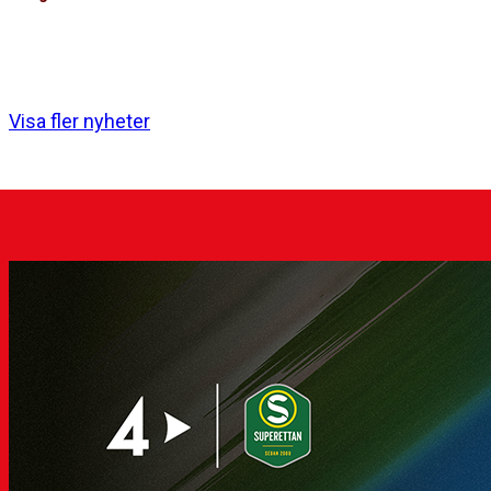
Imorgon, lördagen den 8 augusti klockan 13:00, tar HIF:s
damer emot Örgryte IS i division…
Visa fler nyheter