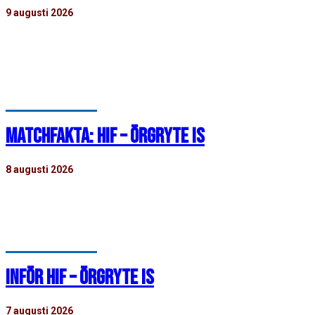
9 augusti 2026
Helsingborgs IF har tecknat ett avtal med
akademispelaren Omar Ademović. Avtalet sträcker sig
över säsongen…
MATCHFAKTA: HIF – ÖRGRYTE IS
8 augusti 2026
HIF 0-1 örgryte is Efter en jämn första halvlek utan vassa
målchanser för något av…
INFÖR HIF – ÖRGRYTE IS
7 augusti 2026