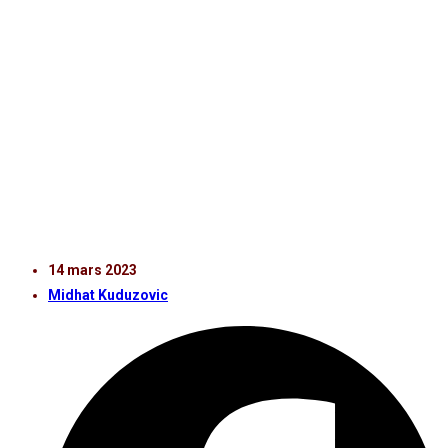
Därefter korrigerar vi lite i speluppbyggnaden och
börjar bygga med fyra istället för tre vilket gav effekt.
– Inledande 20 minuter av den andra halvleken är bra
och vi lyckas etablera mycket på deras planhalva.
Sedan står vi för väldigt många tekniska misstag.
– Extra roligt att Johanna Andersson idag blev den
första damspelaren att nå 50 spelade matcher i HIF-
tröjan.
14 mars 2023
Midhat Kuduzovic