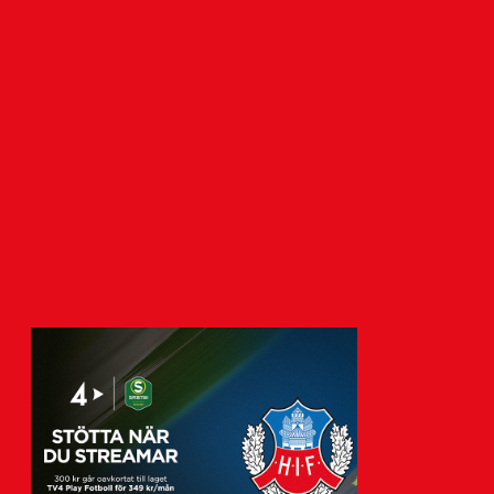
Biljettinformation:
Bortaderby mot Landskrona
BoIS
6 augusti 2026
Onsdagen den 9 september gästar HIF:s
r
herrar Landskrona IP för derby mot
BoIS. Nedan finns…
Visa fler nyheter