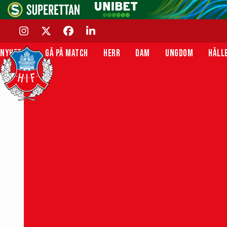
Skip
to
content
INSTAGRAM
TWITTER
FACEBOOK
LINKEDIN
NYHETER
GÅ PÅ MATCH
HERR
DAM
UNGDOM
HÅLL