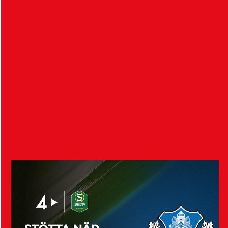
Nedan finns mer information om matchen…
HIF säljer Alvin Nordin
4 augusti 2026
Helsingborgs IF och nederländska FC Groningen är
överens om en transfer för 18-årige Alvin Nordin…
Visa fler nyheter