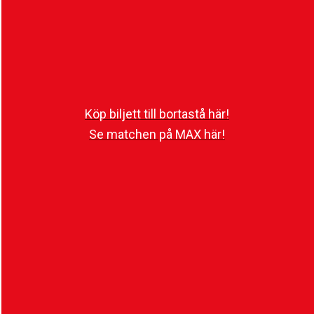
Imorgon, tisdagen den 26 augusti klockan 19:00,
gästar HIF:s herrar Guldfågeln Arena för match
mot Kalmar FF. Nedan finns mer information
inför matchen.
Köp biljett till bortastå här!
Se matchen på MAX här!
Matchtrupp
1. Johan Brattberg (mv)
2. Jon Birkfeldt
3. Wilhelm Nilsson
5. Simon Bengtsson
6. Samuel Asoma
7. Wilhelm Loeper
8. Ervin Gigović