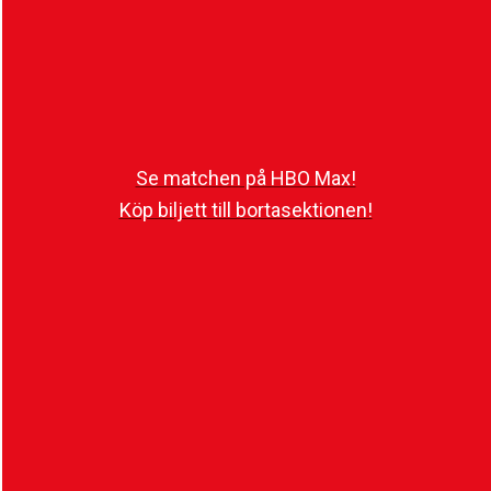
Imorgon, lördagen den 8 november klockan
15:00, avslutar herrarna sin säsong med
bortamatch mot IK Oddevold. Nedan finns mer
information.
Se matchen på HBO Max!
Köp biljett till bortasektionen!
Matchtrupp
1. Johan Brattberg (mv)
2. Jon Birkfeldt
3. Wilhelm Nilsson
5. Simon Bengtsson
6. Samuel Asoma
7. Wilhelm Loeper
8. Ervin Gigović