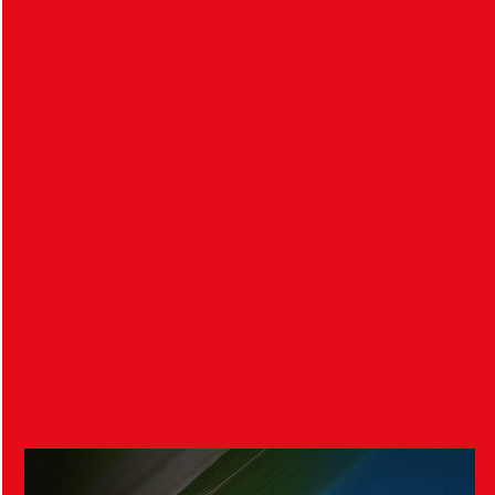
Matchfakta: HIF – Örgryte IS
8 augusti 2026
HIF 0-1 örgryte is Efter en jämn första halvlek utan
vassa målchanser för något av…
Inför HIF – Örgryte IS
7 augusti 2026
Imorgon, lördagen den 8 augusti klockan 13:00, tar
HIF:s damer emot Örgryte IS i division…
Visa fler nyheter