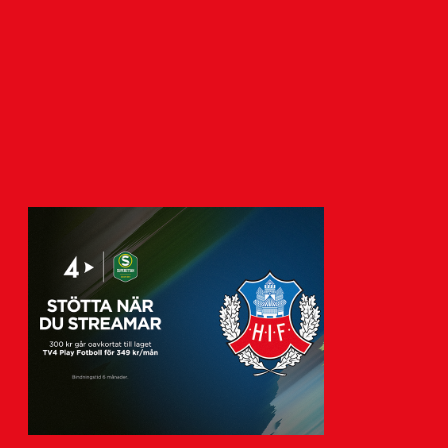
7 augusti 2026
Tisdagen den 11 augusti klockan 19:00
tar HIF:s herrar emot IFK Värnamo.
Nedan finns mer…
Visa fler nyheter