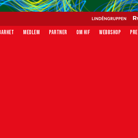
BARHET
MEDLEM
PARTNER
OM HIF
WEBBSHOP
PRE
siktens BK
:00, tar HIF emot Utsiktens BK på Olympia. Nedan
r!
 öppnar klockan 14:00. Biljetter finns även till försäljnin