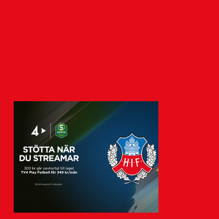
7 augusti 2026
Imorgon, lördagen den 8 augusti
klockan 13:00, tar HIF:s damer emot
Örgryte IS i division…
Visa fler nyheter