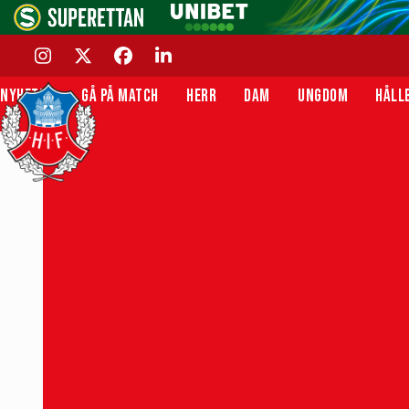
Skip
to
content
INSTAGRAM
TWITTER
FACEBOOK
LINKEDIN
NYHETER
GÅ PÅ MATCH
HERR
DAM
UNGDOM
HÅLL