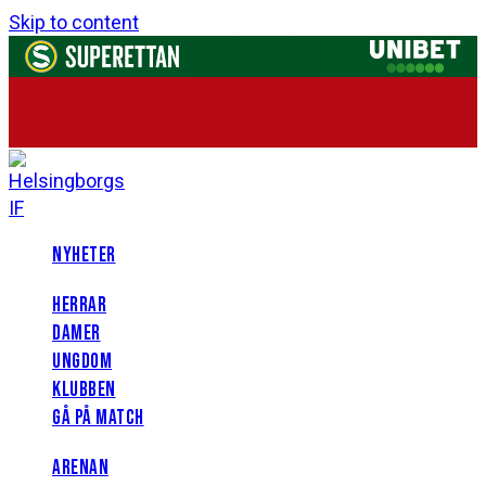
Skip to content
NYHETER
HERRAR
DAMER
UNGDOM
KLUBBEN
GÅ PÅ MATCH
ARENAN