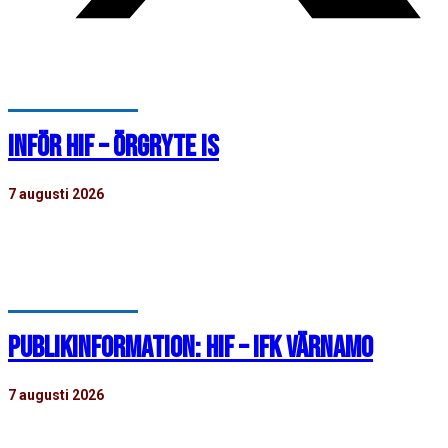
INFÖR HIF – ÖRGRYTE IS
7 augusti 2026
Imorgon, lördagen den 8 augusti klockan 13:00, tar HIF:s
damer emot Örgryte IS i division…
PUBLIKINFORMATION: HIF – IFK VÄRNAMO
7 augusti 2026
Tisdagen den 11 augusti klockan 19:00 tar HIF:s herrar