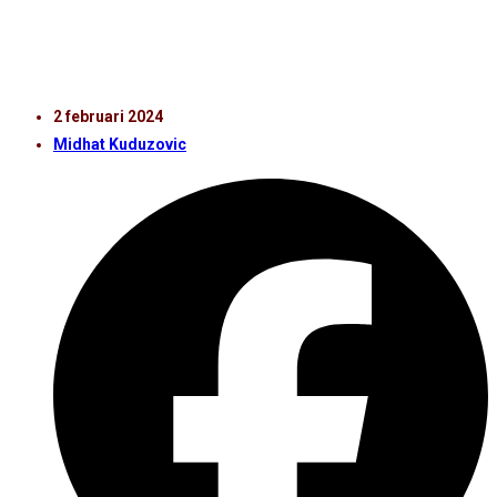
⁠– ⁠⁠Generellt sett bra med många friska spelare. Sedan
ligger vi inte lika långt fram som för ett år sedan vilket
är väntat med större rullans i truppen.
2 februari 2024
Midhat Kuduzovic