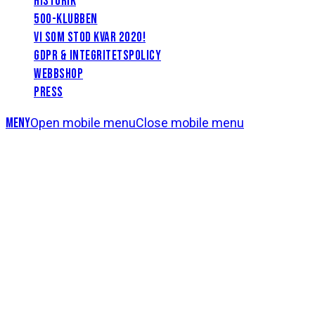
HISTORIK
500-KLUBBEN
VI SOM STOD KVAR 2020!
GDPR & INTEGRITETSPOLICY
WEBBSHOP
PRESS
Meny
Open mobile menu
Close mobile menu
Foto: Bildbyrån
Inför HIF – Fortuna FF
Imorgon, lördagen den 3 februari klockan 14:00, tar
HIF emot Fortuna FF på Olympiafältet Plan 7. Nedan