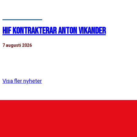
emot IFK Värnamo. Nedan finns mer…
HIF KONTRAKTERAR ANTON VIKANDER
7 augusti 2026
Helsingborgs IF har tecknat avtal med akademispelaren
Anton Vikander. Avtalet sträcker sig över tre år,…
Visa fler nyheter