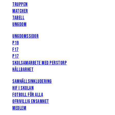
TRUPPEN
MATCHER
TABELL
UNGDOM
UNGDOMSSIDOR
P19
F17
P17
SKOLSAMARBETE MED PERSTORP
HÅLLBARHET
SAMHÄLLSINKLUDERING
HIF I SKOLAN
FOTBOLL FÖR ALLA
OFRIVILLIG ENSAMHET
MEDLEM