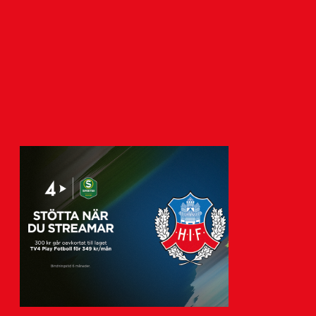
7 augusti 2026
Tisdagen den 11 augusti klockan 19:00
tar HIF:s herrar emot IFK Värnamo.
Nedan finns mer…
g
Visa fler nyheter