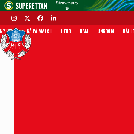
Skip
to
content
INSTAGRAM
TWITTER
FACEBOOK
LINKEDIN
NYHETER
GÅ PÅ MATCH
HERR
DAM
UNGDOM
HÅLL