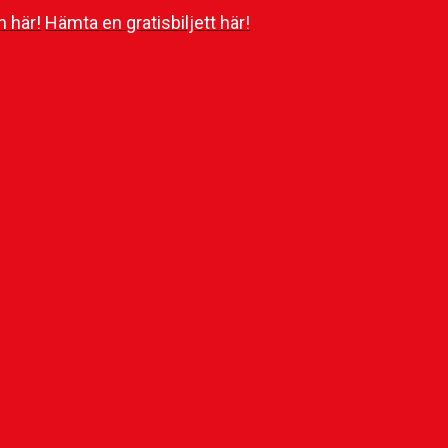
n här!
Hämta en gratisbiljett här!
chen 2025
mtalet