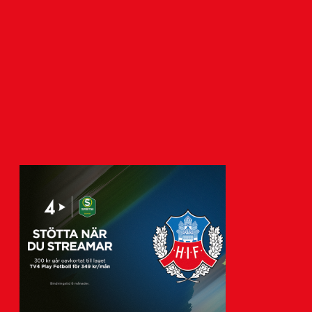
Vikander
7 augusti 2026
Helsingborgs IF har tecknat avtal med
akademispelaren Anton Vikander.
Avtalet sträcker sig över tre år,…
Visa fler nyheter