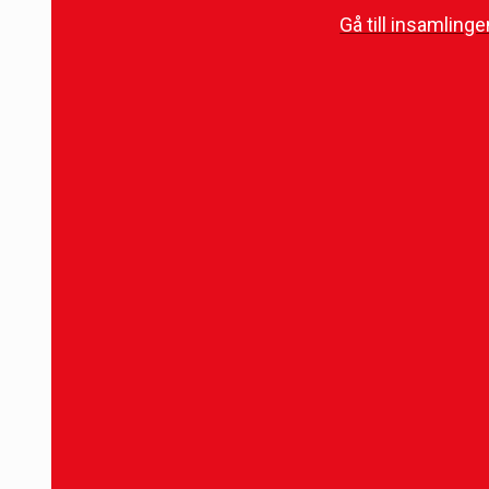
Gå till insamlinge
Intresseanmälan för företag till Gratismat
Namn / Företagsnamn
*
E-post
*
Telefonnummer
*
Eventuella frågor eller funderingar inför sa
Skicka
19 oktober 2025
Midhat Kuduzovic