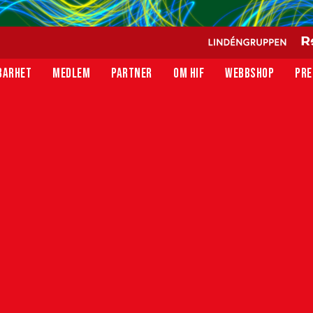
BARHET
MEDLEM
PARTNER
OM HIF
WEBBSHOP
PRE
å Olympia!
et innevarande men också tidigare år bjuder vi in till
 november när herrarna avslutar hemmasäsongen mot
rsoner som bidrar och på så sätt möjliggör för fler barn,
ngar, att uppleva en match på Olympia. Gratismatchen ger
mmasäsongen med en folkfest som ett avstamp in i nästa