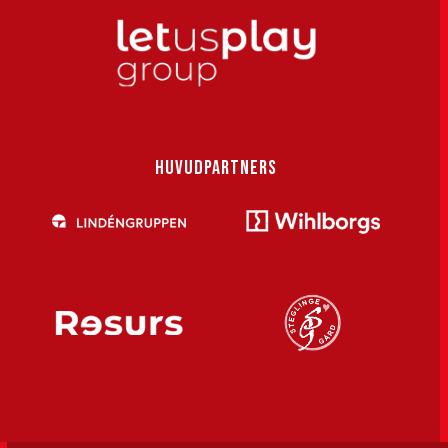
HUVUDPARTNERS