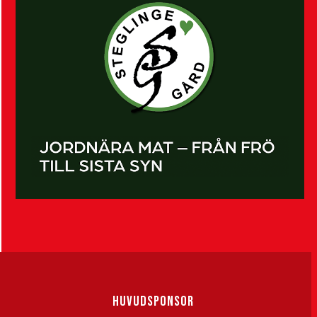
HUVUDSPONSOR