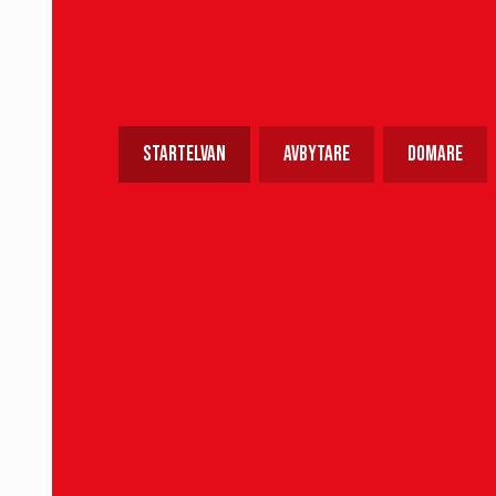
Landskrona fick ett bra läge med 20 minuter
med vänsterfoten, via försvarare, över målet
inte hitta nätmaskorna.
Startelvan
Avbytare
Domare
1. Kalle Joelsson (mv)
19. Benjamin Örn
4. Thomas Rogne (K)
3. Wilhelm Nilsson
23. William Westerlund
13. Wilhelm Loeper
16. Ervin Gigović
14. Lukas Kjellnäs
11. Milan Silva Rasmussen