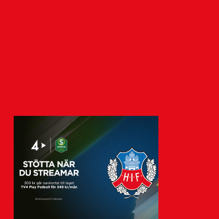
HIF säljer Alvin Nordin
4 augusti 2026
Helsingborgs IF och nederländska FC
Groningen är överens om en transfer för
18-årige Alvin Nordin…
Visa fler nyheter