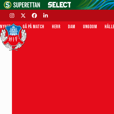
Skip
to
content
INSTAGRAM
TWITTER
FACEBOOK
LINKEDIN
NYHETER
GÅ PÅ MATCH
HERR
DAM
UNGDOM
HÅLL