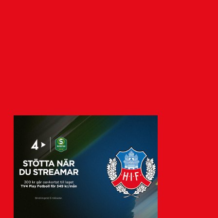
HIF säljer Alvin Nordin
4 augusti 2026
Helsingborgs IF och nederländska FC
Groningen är överens om en transfer för
18-årige Alvin Nordin…
Visa fler nyheter