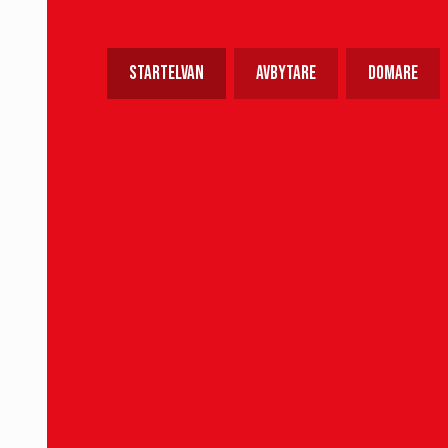
Startelvan
Avbytare
Domare
33. Alice Swenson (mv)
8. Ebba Manglind
26. Arna Thrainsdottir
2. Inez Gertsen
4. Evelina Bertilsson (K)
15. Elisabeth Löndahl
7. Cornelia Rahmberg
6. Mathilde Vangsgaard
22. Agnes Eklöf
25. Ebba Berg