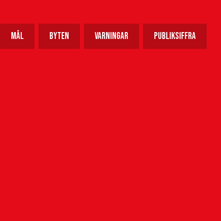
Mål
Byten
Varningar
Publiksiffra