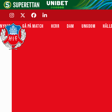
Skip
to
content
INSTAGRAM
TWITTER
FACEBOOK
LINKEDIN
NYHETER
GÅ PÅ MATCH
HERR
DAM
UNGDOM
HÅLL