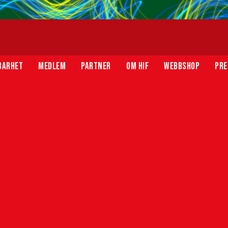
BARHET
MEDLEM
PARTNER
OM HIF
WEBBSHOP
PRE
 väntar i slutspele
ll slutspel där Hyllie IK väntar. Matchen kommer att
:30.