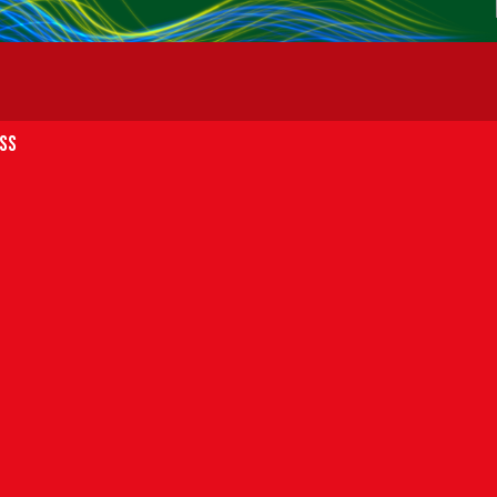
SS
t
Matchfakta: HIF – Örgryte IS
8 augusti 2026
HIF 0-1 örgryte is Efter en jämn första
halvlek utan vassa målchanser för något
av…