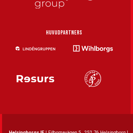
HUVUDPARTNERS
Helsingborgs IF
| Filbornavägen 5, 252 76 Helsingborg |