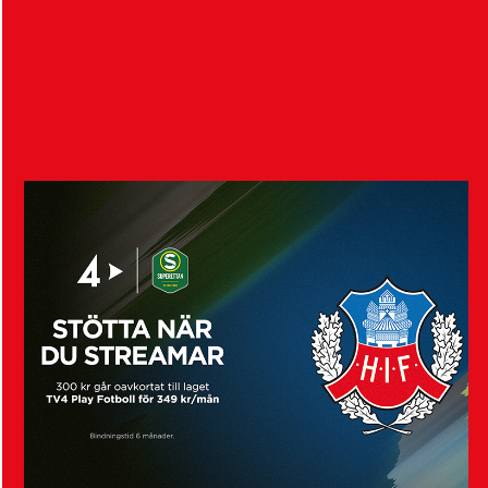
Imorgon, lördagen den 8 augusti klockan 13:00, tar
HIF:s damer emot Örgryte IS i division…
Visa fler nyheter