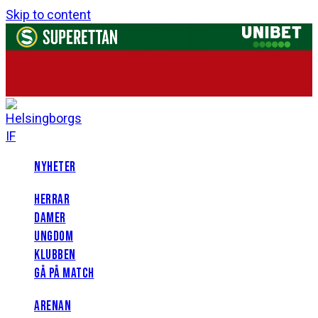
Skip to content
NYHETER
HERRAR
DAMER
UNGDOM
KLUBBEN
GÅ PÅ MATCH
ARENAN