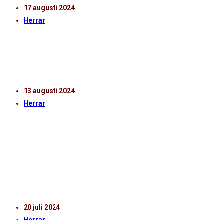
17 augusti 2024
Herrar
TV | KLEBÉR SAARENPÄÄ EFTER HIF –
DEGERFORS IF
13 augusti 2024
Herrar
TV | KLEBÉR SAARENPÄÄ EFTER IK ODDEVOLD –
HIF
Hör huvudtränare Klebér Saarenpää efter 3-0-vinsten
mot IK Oddevold.
20 juli 2024
Herrar