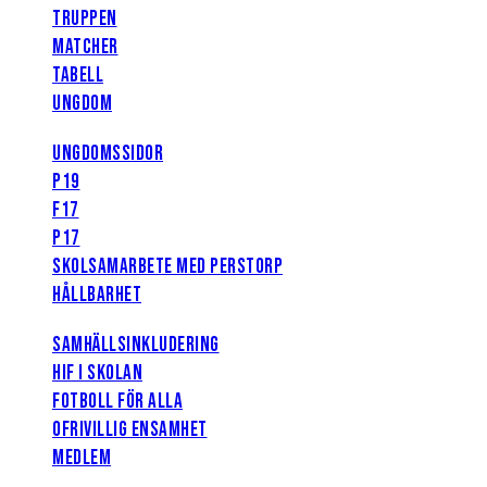
TRUPPEN
MATCHER
TABELL
UNGDOM
UNGDOMSSIDOR
P19
F17
P17
SKOLSAMARBETE MED PERSTORP
HÅLLBARHET
SAMHÄLLSINKLUDERING
HIF I SKOLAN
FOTBOLL FÖR ALLA
OFRIVILLIG ENSAMHET
MEDLEM