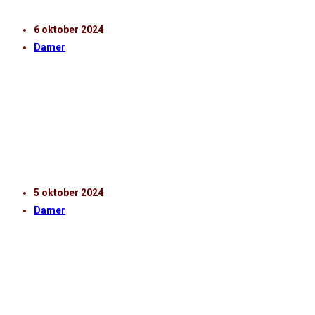
6 oktober 2024
Damer
INFÖR HALMSTADS BK – HIF
Söndagen den 6 oktober klockan 13: 00 gästar HIF:s
damer Örjans Vall för match mot Halmstads BK i den
23:e omgången av division 1 södra…
5 oktober 2024
Damer
MATCHRAPPORT: UTSIKTENS BK – HIF
1. Kalle Joelsson (K) 19. Benjamin Örn 2. Jon Birkfeldt
3. Wilhelm Nilsson 20. Dennis Olsson 11. Milan Silva