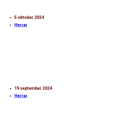
Rasmussen 16. Ervin Gigović 14. Lukas…
5 oktober 2024
Herrar
TV | KLEBÉR SAARENPÄÄ EFTER HIF – IK
ODDEVOLD
Hör huvudtränare Klebér Saarenpää efter HIF - IK
Oddevold.
19 september 2024
Herrar
TV | KLEBÉR SAARENPÄÄ EFTER SKÖVDE AIK –
HIF