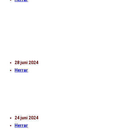
STARTELVAN MOT VARBERGS BOIS
Klockan 19:00 är det avspark mellan HIF och Varbergs
BoIS på Olympia. Såhär ställer vi upp: 1. Kalle Joelsson
(mv) 19. Benjamin Örn 4. Thomas…
28 juni 2024
Herrar
TV | PRESSKONFERENS EFTER ÖSTERS IF – HIF
Presskonferens efter Östers IF - HIF.
24 juni 2024
Herrar