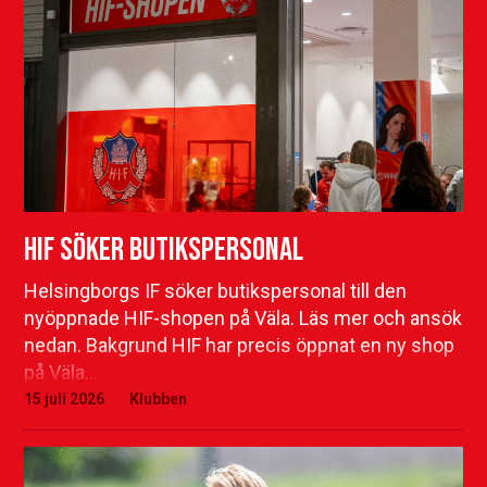
HIF söker butikspersonal
Helsingborgs IF söker butikspersonal till den
nyöppnade HIF-shopen på Väla. Läs mer och ansök
nedan. Bakgrund HIF har precis öppnat en ny shop
på Väla…
15 juli 2026
Klubben