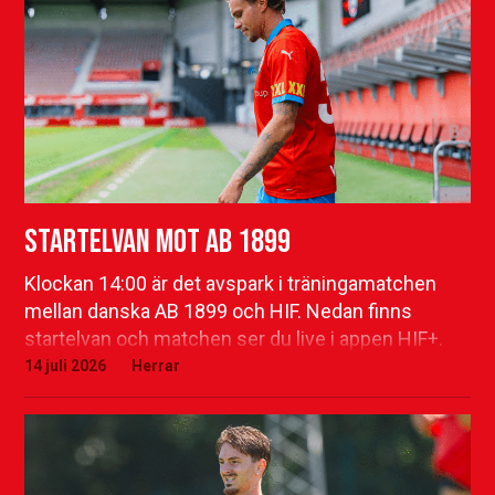
Startelvan mot AB 1899
Klockan 14:00 är det avspark i träningamatchen
mellan danska AB 1899 och HIF. Nedan finns
startelvan och matchen ser du live i appen HIF+.
14 juli 2026
Herrar