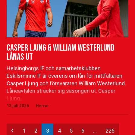
Casper Ljung & William Westerlund
lånas ut
Helsingborgs IF och samarbetsklubben
Eskilsminne IF är överens om lån för mittfältaren
Casper Ljung och försvararen William Westerlund.
Låneavtalen sträcker sig säsongen ut. Casper
Ljung…
13 juli 2026
Herrar
Previous
Page
Page
Page
Page
Page
Page
Page
1
2
3
4
5
6
…
226