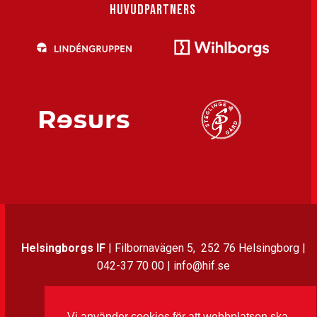
HUVUDPARTNERS
Helsingborgs IF
| Filbornavägen 5, 252 76 Helsingborg |
042-37 70 00 | info@hif.se
Instagram
Twitter
Facebook
LinkedIn
Vi använder cookies för att webbplatsen ska