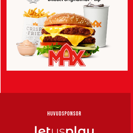
HUVUDSPONSOR